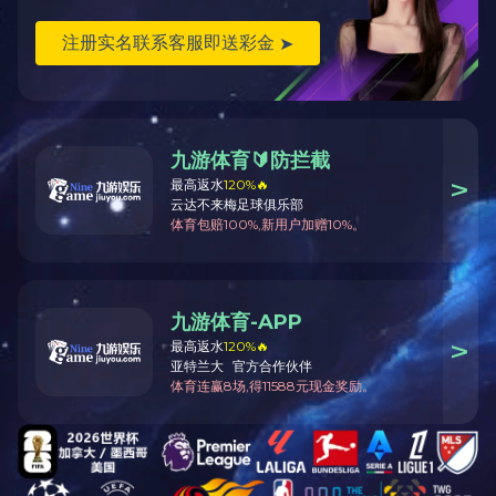
联
齿
检
可
吨
络
数
机
查
达
蜗
控
Y31200
仪
国
杆
蜗
标3
精
杆
级
卧
密
维
磨
式
平
平
检
氏
床
加
面
面
测
电
3080，
工
二
二
中
脑
精
中
次
次
心
硬
度
心
包
包
度
可
1
2
下一页
>
络
络
检
达
轮
蜗
测
国
胎
杆
仪
标3
硫
加
级
九游
联系我们
钢厂专用蜗轮蜗杆减速机
RDA225钢厂二次包络减速机
化
工

app官
05342745190
机
中
行业专用减速机
刮泥机搅拌器M型减速机

05342745110
方端入
功
心
替代进口国产化减速机
回转

dekaijixie@126.com
率
口

非标二次包络减速机
山东省德州市天衢工业园前小屯
双级二次包络空心轴
测