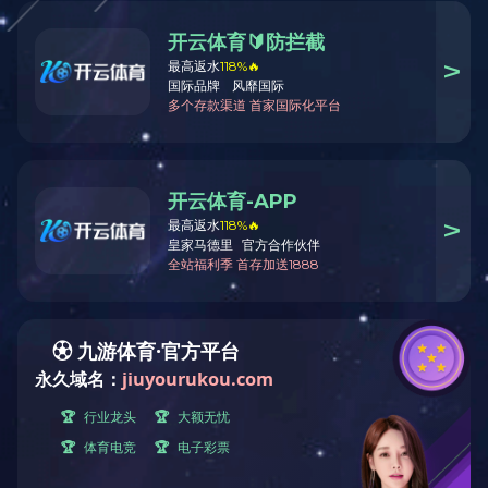
德
动
国
平
大
德
利
衡
型
国
孛
仪
数
LIEBHERR
海
检
控
利
尔
测
线
勃
滚
蜗
切
海
齿
杆
割，
尔
机
最
LC500
大
武
思
滚
加
平
汉
瑞
齿
工1
面
台
重
三
机，
米，
二
湾
型
坐
精
承
次
陆
滚
标
度
重4
包