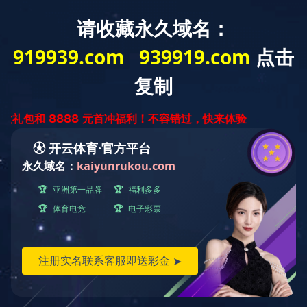

输入
首页
九游app官方端入口
关键
词
九游（中国）
公司资质

新闻资讯
公司设备
产品使用案例
联系我们
首页
>
公司设备

设备展示 Equipment Display