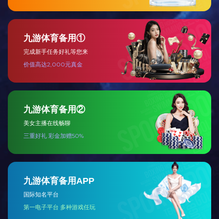
—
—
—
—
副
面
钢
天
板
二
厂
线
轧
次
连
回
机
九游
九游
九游
九游
包
铸
转
压
（中
（中
（中
（中
络
机
俯
下
国）
国）
国）
国）
环
用
仰
减
面
双
机
速
蜗
级
构
机
轮
二
平
蜗
蜗
次
面
轮
杆
包
二
蜗
替
副
络
次
杆
出
大
电
代
减
包
副
口
型
—
—
—
机
日
速
络
A780mm
美
OTT
—
直
本
机
环
国
转
连
椿
面
A254
台
九游
九游
九游
铝
九游
本
蜗
二
精
（中
（中
（中
质
（中
蜗
国）
杆
次
密
国）
国）
外
国）
轮
减
包
蜗