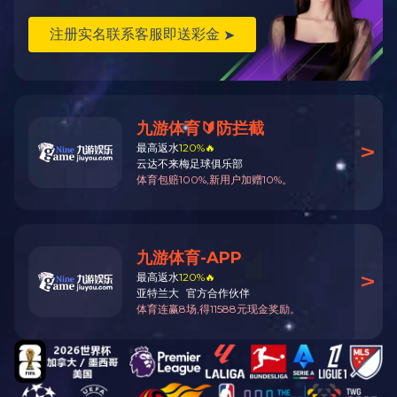
大型圆弧齿、尼曼蜗轮副
大
钢
替
RD
型
厂
—
代
—
系
加
中
—
—
德
列
长
厚
国
连
轴
板
九游
九游
进
铸
A730
九游
九游
（中
轧
（中
口
机
（中
（中
尼
国）
机
国）
国）
用
国）
曼
压
平
齿
下
面
型
二
二
蜗
次
次