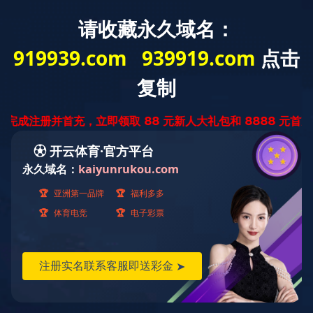

输入
首页
九游app官方端入口
关键
词
九游（中国）

公司资质
新闻资讯
公司设备
产品使用案例
联系我们
首页
>
九游（中国）

RDA225钢厂二次包络减速机