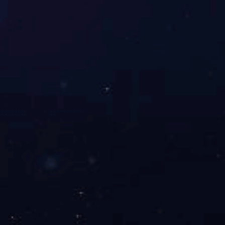
好友了解
大型圆弧齿、尼曼蜗轮副
最新报价
减速
二次
精密
精密
平面
机
包络
蜗轮
伺服
二次
九游app官方端入口
鲁ICP备11029644
鲁公网安备
减速
蜗杆
蜗轮
包络
号-1
3714020200151
机
副
减速
减速
机
机
号

