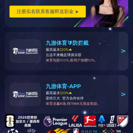
面二次包络环面蜗杆减速
‹
›
机
雷达天线回转俯仰机械二次包络减速机
雷达天线回转俯仰机构用平面二次包络环面蜗杆减速机，无间隙
配磨，回转精度高，静载荷大，承载
吨。伺服电机直连，反应效
10
率高。
警用装备
#