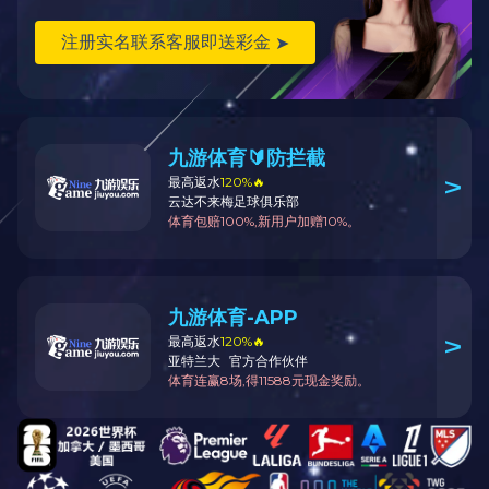
替代进口环面蜗杆直齿蜗
轮
‹
›
替代日本三菱蜗轮蜗杆副，蜗杆采用环面二次包
络齿型，蜗轮采用直齿，应用于宝钢福建钢厂轧
机压下设备