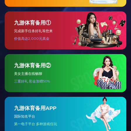
提交
九游
联系我们
钢厂专用蜗轮蜗杆减速机
RDA225钢厂二次包络减速机