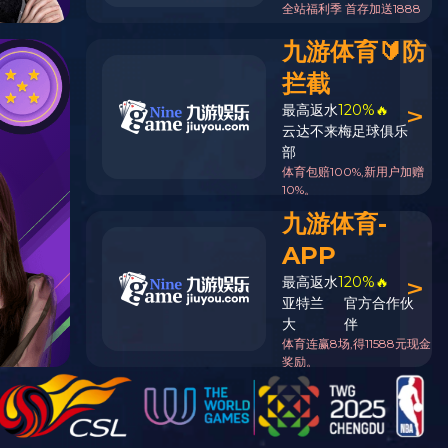
、尼曼蜗轮副
台