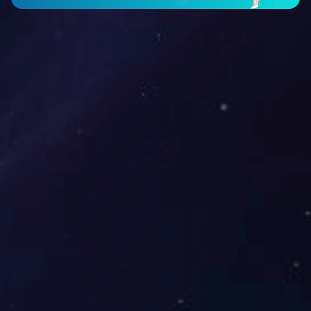

上一页：
环面蜗杆传动的啮合原理

下一页：
平面二次包络蜗轮蜗杆后期维护和保养的重要性
九游
联系我们
钢厂专用蜗轮蜗杆减速机
RDA225钢厂二次包络减速机
app官

05342745190
行业专用减速机
刮泥机搅拌器M型减速机

05342745110
方端入
替代进口国产化减速机
回转

dekaijixie@126.com
口

非标二次包络减速机
山东省德州市天衢工业园前小屯
双级二次包络空心轴
精密蜗轮副
圆弧齿蜗杆减速机
圆弧齿蜗轮蜗杆
TP、PW系列二次包络减速机
二次包络蜗轮副
多头锥面包络蜗轮副