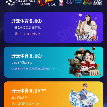
蜗轮蜗杆减速
机壳体及蜗杆
都用什么材
质？
平面二次包络
环面蜗杆齿部
表面热处理
分析判断蜗轮
副的正确接触
斑迹的方法
平面二次包络
蜗杆减速机安