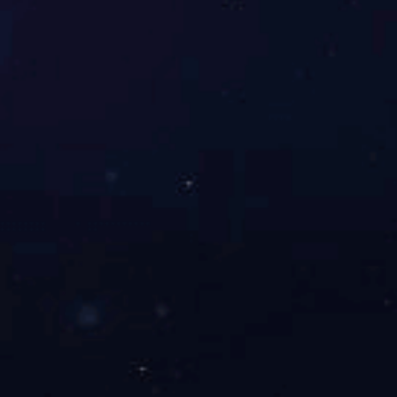
RD系列钢厂连铸机用二次包络蜗杆减机
轮胎定型硫化机平面包络环面蜗杆减速机
扫一扫加
好友了解
大型圆弧齿、尼曼蜗轮副
最新报价
减速
二次
精密
精密
平面
机
包络
蜗轮
伺服
二次
九游app官方端入口
鲁ICP备11029644
鲁公网安备
减速
蜗杆
蜗轮
包络
号-1
3714020200151
机
副
减速
减速
机
机
号

