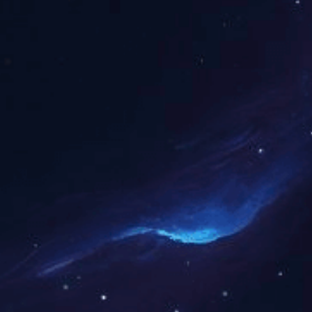
九游app官方端入
口
扫一扫加好友了解最新