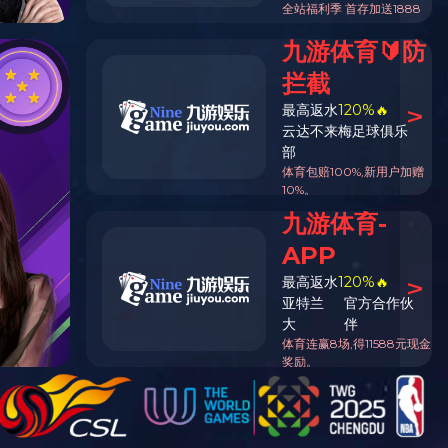
双导程圆柱蜗杆传动的工作原理
环面蜗杆传动的啮合原理
进口减速机国产化替代
平面二次包络蜗轮蜗杆后期维护和
保养的重要性
平面二次包络蜗杆副有哪些特点
变齿厚精密无间隙双导程蜗轮蜗杆
副蜗杆导程的加工技巧
蜗轮蜗杆减速机壳体及蜗杆都用什
么材质？