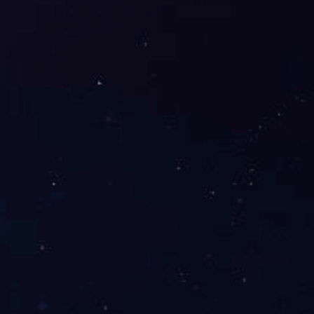
大型圆弧齿、尼曼蜗轮副
鲁公网安备 37140202001519号