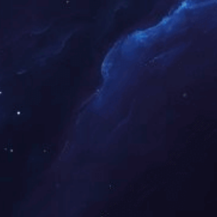
RDA225钢厂二次包络减速机
行业专用减速机
刮泥机搅拌器M型减速机
替代进口国产化减
回转
非标二次包络减速
双级二次包络空心轴
精密蜗轮副
圆弧齿蜗杆减速机
圆弧齿蜗轮蜗杆
TP、PW系列二次包络减速机
二次包络蜗轮副
多头锥面包络蜗轮副
轮胎定型硫化机平面包络环面蜗杆减速机