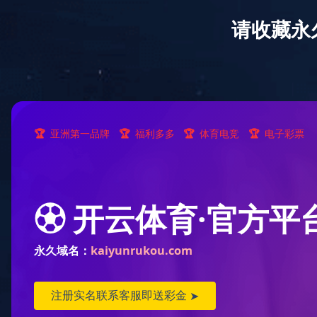
首页
平面二次包络蜗杆副有哪

2023/12/27
平面二次包络蜗杆副有哪些特点
平面二次包络蜗杆副是一种无噪音、稳啮
带有倒坡，并对倒坡进行了修型处理，这
产生冲击和振动的现象。平面二次包络蜗
擦，减少噪音，同时增加蜗轮和蜗杆的啮
运转的过程中传递效率高，特别是在长期
包络蜗杆副的接触面积大、承载能力大、