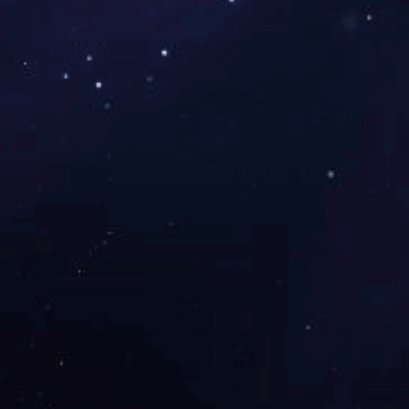
报价
减速机
二次包络减速机
精密蜗轮蜗
九游app官

