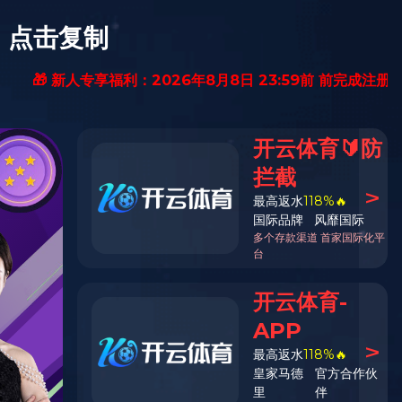

输入关键词
司资质
新闻资讯
使用案例
联系我们
相关内容
德凯参加2024中国机械工程学会机
械传动分会年会
俄罗斯客户莅临我厂参观考察，共
探蜗轮蜗杆减速机合作新机遇