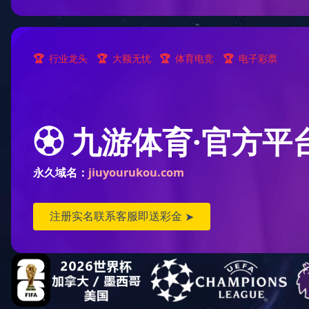
九游app官方端入口生产的平面二次包络
3个头、4个头直至12个头等。其蜗杆齿
（HRC=58）、粗糙度低（Ra=0.8）、