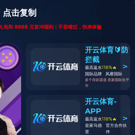

输入关键词
司资质
新闻资讯
使用案例
联系我们
相关内容
德凯参加2024中国机械工程学会机
械传动分会年会
俄罗斯客户莅临我厂参观考察，共
探蜗轮蜗杆减速机合作新机遇