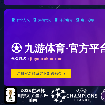
箱系统内某些环节可能发生的微小变形，导
系受到破坏。因此，一方面在静态调整时要
环”对中位置后，再将蜗杆的位置向出口方向
向串动的补偿作用
另一方面，在进行轻载和
;
接触斑迹的变化情况、油温和电流是否正常
“双圆环”对中的调整方法，视蜗轮箱的装配
整环节，使蜗杆或蜗轮沿轴向左右移动来实
的结构图，蜗杆所需的轴向调整量，通过改
圆锥轴承径向间隙的调整 通常这种
传
动的
(3)
轴承，主要承受径向力，并在蜗杆受热产生
一组单列圆锥滚子轴承，主要承受轴向力。
靠
缺点是对装配及承托零件的同心度和轴承
;
圆锥轴承径向间隙的大小，根据蜗轮箱和蜗
油膜的厚度确定。
调整方法仍以图
为例，先紧固压盖
，使轴
3-1
4
定出所加调整垫
的厚度。当采用纸垫时，应
2
米。另外，在加载跑合或试车运行中，还应
根据现场经验，在工作环境温度较高的条件
些，反之，应适当减小。