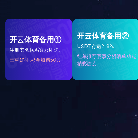

上一页：
分析判断蜗轮副的正确接触斑

下一页：
二次包络蜗轮副的加载跑合