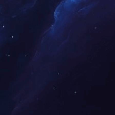
RDA225钢厂二次包络减速机
行业专用减速机
刮泥机搅拌器M型减速机
替代进口国产化减
回转
非标二次包络减速
双级二次包络空心轴
精密蜗轮副
圆弧齿蜗杆减速机
圆弧齿蜗轮蜗杆
TP、PW系列二次包络减速机
二次包络蜗轮副
多头锥面包络蜗轮副
轮胎定型硫化机平面包络环面蜗杆减速机