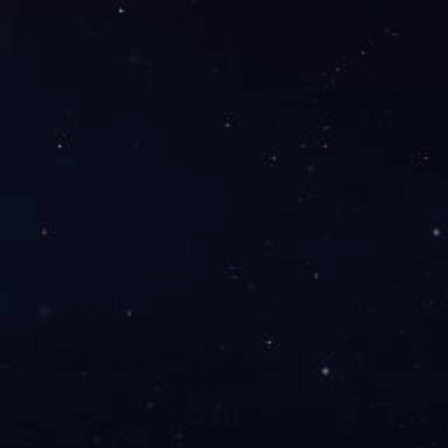
大型圆弧齿、尼曼蜗轮副
鲁公网安备 37140202001519号